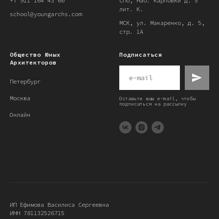
+7 911 164 43 60
СПб, Наб. Карповки д. 5
лит. К.
school@youngarchs.com
МСК, ул. Макаренко, д. 5,
стр. 1А
Общество Юных
Подписаться
Архитекторов
Петербург
Москва
Оставьте ваш e-mail, чтобы
подписаться на рассылку
Онлайн
ИП Ефимова Василиса Сергеевна
ИНН 781132526715