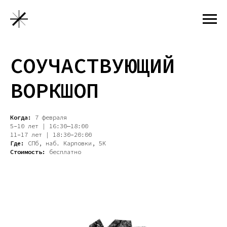
СОУЧАСТВУЮЩИЙ
ВОРКШОП
Когда:
7 февраля
5−10 лет | 16:30—18:00
11−17 лет |
18:30−20:00
Где:
СПб, наб. Карповки, 5К
Стоимость:
бесплатно