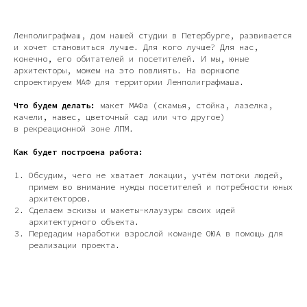
Ленполиграфмаш, дом нашей студии в Петербурге, развивается
и хочет становиться лучше. Для кого лучше? Для нас,
конечно, его обитателей и посетителей. И мы, юные
архитекторы, можем на это повлиять. На воркшопе
спроектируем МАФ для территории Ленполиграфмаша.
Что будем делать:
макет МАФа (скамья, стойка, лазелка,
качели, навес, цветочный сад или что другое)
в рекреационной зоне ЛПМ.
Как будет построена работа:
Обсудим, чего не хватает локации, учтём потоки людей,
примем во внимание нужды посетителей и потребности юных
архитекторов.
Сделаем эскизы и макеты-клаузуры своих идей
архитектурного объекта.
Передадим наработки взрослой команде ОЮА в помощь для
реализации проекта.