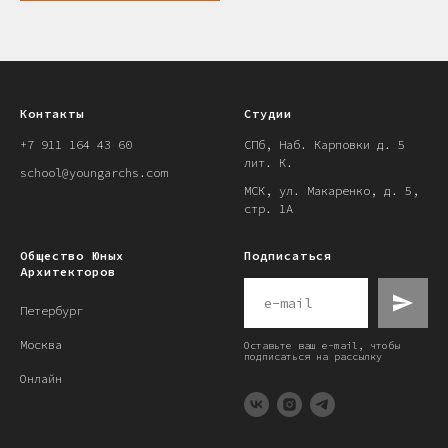
Контакты
Студии
+7 911 164 43 60
СПб, Наб. Карповки д. 5
лит. К.
school@youngarchs.com
МСК, ул. Макаренко, д. 5,
стр. 1А
Общество Юных
Подписаться
Архитекторов
Петербург
Москва
Оставьте ваш e-mail, чтобы
подписаться на рассылку
Онлайн