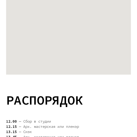
РАСПОРЯДОК
12.00
— Сбор в студии
12.15
— Арх. мастерская или пленэр
13.15
— Снэк
13.45
— Арх. мастерская или пленэр