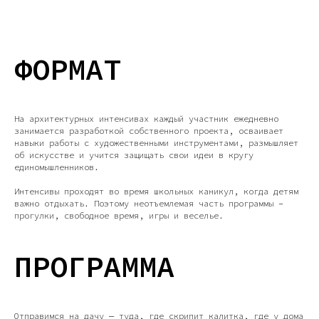
ФОРМАТ
На архитектурных интенсивах каждый участник ежедневно
занимается разработкой собственного проекта, осваивает
навыки работы с художественными инструментами, размышляет
об искусстве и учится защищать свои идеи в кругу
единомышленников.
Интенсивы проходят во время школьных каникул, когда детям
важно отдыхать. Поэтому неотъемлемая часть программы –
прогулки, свободное время, игры и веселье.
ПРОГРАММА
Отправимся на дачу — туда, где скрипит калитка, где у дома