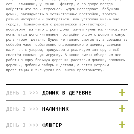
есть наличники, у крыши — флюгер, а во дворе всегда
найдётся что-то интересное. Будем исследовать бабушкин
домик, заглядывать в хозяйственные постройки, трогать
разные материалы и разбираться, как устроена жизнь вне
города. Познакомимся с деревенской архитектурой:
посмотрим, из чего строят дома, зачем нужны наличники, как
появляются дополнительные постройки рядом с домом и какую
роль играют детали. Будем не только смотреть, а создавать:
соберём макет собственного деревенского домика, сделаем
наличник с узором, придумаем и реализуем флюгер, а ещё
сплетём соломенную игрушку. В конце смены объединим все
работы в одну большую деревню: расставим домики, проложим
дорожки, добавим заборы и детали, а затем устроим
презентацию и экскурсию по нашему пространству.
ДЕНЬ 1 >>>
ДОМИК В ДЕРЕВНЕ
ДЕНЬ 2 >>>
НАЛИЧНИК
ДЕНЬ 3 >>>
ФЛЮГЕР