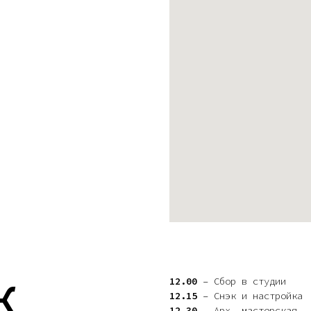
К
12.00
– Сбор в студии
12.15
– Снэк и настройка
12.30
– Арх. мастерская