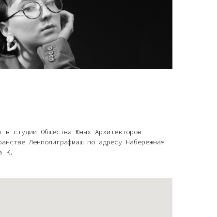
т в студии Общества Юных Архитекторов
ранстве Ленполиграфмаш по адресу Набережная
а К.