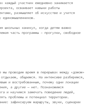
ах каждый участник ежедневно занимается
проекта, осваивает навыки работы
ентами, размышляет об искусстве и учится
у единомышленников.
мя школьных каникул, когда детям важно
лемая часть программы – прогулки, свободное
е мы проводим время в перерывах между «домом»
 отдыхаем, общаемся. На интенсиве разберемся,
ивым и востребованным, почему одни локации
ения, а другие — нет. Познакомимся
рга и научимся замечать поведение людей,
лять проблемы и потенциал территории.
ание: зафиксируем маршруты, звуки, сценарии