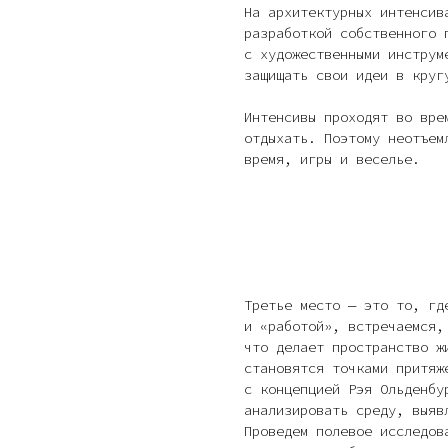
На архитектурных интенсив
разработкой собственного 
с художественными инструм
защищать свои идеи в круг
Интенсивы проходят во вре
отдыхать. Поэтому неотъем
время, игры и веселье.
Третье место — это то, гд
и «работой», встречаемся,
что делает пространство ж
становятся точками притяж
с концепцией Рэя Ольденбу
анализировать среду, выяв
Проведем полевое исследов